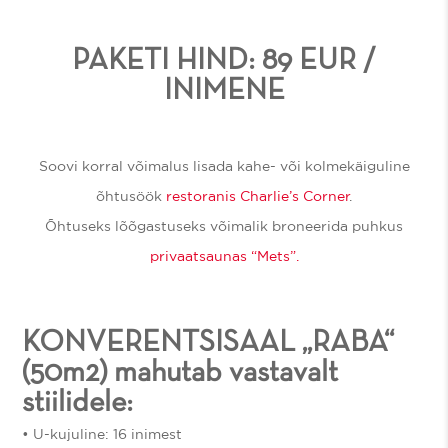
PAKETI HIND: 89 EUR /
INIMENE​
​Soovi korral võimalus lisada kahe- või kolmekäiguline
õhtusöök
restoranis Charlie’s Corner
.
Õhtuseks lõõgastuseks võimalik broneerida puhkus
privaatsaunas “Mets”.
KONVERENTSISAAL „RABA“
(50m2)​ mahutab vastavalt
stiilidele:
• U-kujuline: 16 inimest