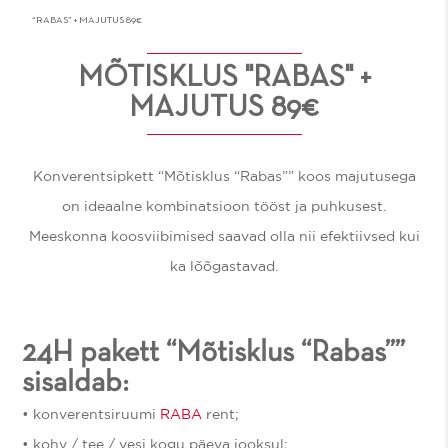
“RABAS” + MAJUTUS 89€
MÕTISKLUS "RABAS" +
MAJUTUS 89€
​Konverentsipkett “Mõtisklus “Rabas”” koos majutusega
on ideaalne kombinatsioon tööst ja puhkusest.
Meeskonna koosviibimised saavad olla nii efektiivsed kui
ka lõõgastavad.
24H pakett “Mõtisklus “Rabas””
sisaldab:
• konverentsiruumi
RABA
rent;
• kohv / tee / vesi kogu päeva jooksul;