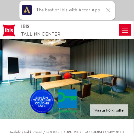
The best of Ibis with Accor App
IBIS
TALLINN CENTER
Vaata kõiki pilte
Avaleht
Pakkumised
KOOSOLEKURUUMIDE PAKKUMISED
MÕTISKLUS