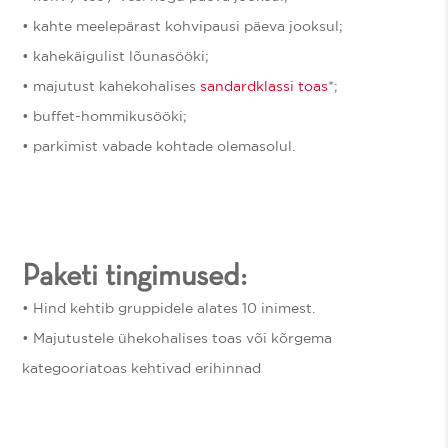
• kahte meelepärast kohvipausi päeva jooksul;
• kahekäigulist lõunasööki;
• majutust kahekohalises
sandardklassi toas
*;
• buffet-hommikusööki;
• parkimist vabade kohtade olemasolul.
Paketi tingimused:
• Hind kehtib gruppidele alates 10 inimest.
• Majutustele ühekohalises toas või kõrgema
kategooriatoas kehtivad erihinnad